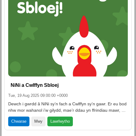
NiNi a Cwlffyn Sbloej
Tue, 19 Aug 2025 09:00:00 +0000
Dewch i gwrdd â NiNi sy’n fach a Cwlffyn sy’n gawr. Er eu bod
nhw mor wahanol i’w gilydd, mae’r ddau yn ffrindiau mawr, …
Lawrlwytho
Chwarae
Mwy