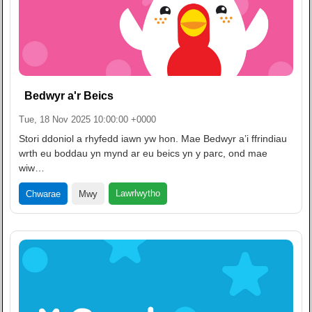
Bedwyr a'r Beics
Tue, 18 Nov 2025 10:00:00 +0000
Stori ddoniol a rhyfedd iawn yw hon. Mae Bedwyr a’i ffrindiau
wrth eu boddau yn mynd ar eu beics yn y parc, ond mae
wiw…
Lawrlwytho
Chwarae
Mwy