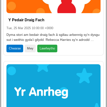
Y Pedair Draig Fach
Tue, 25 Mar 2025 10:00:00 +0000
Dyma stori am bedair draig fach â sgiliau arbennig sy'n dysgu
sut i weithio gyda'i gilydd. Rebecca Harries sy'n adrodd …
Lawrlwytho
Chwarae
Mwy