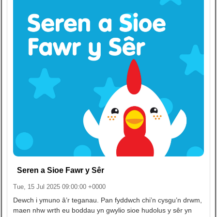
Seren a Sioe Fawr y Sêr
Tue, 15 Jul 2025 09:00:00 +0000
Dewch i ymuno â’r teganau. Pan fyddwch chi’n cysgu’n drwm,
maen nhw wrth eu boddau yn gwylio sioe hudolus y sêr yn