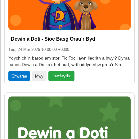
Dewin a Doti - Sioe Basg Orau'r Byd
Tue, 24 Mar 2026 10:00:00 +0000
Ydych chi’n barod am stori Tic Toc llawn lledrith a hwyl? Dyma
hanes Dewin a Doti a’r het hud, wrth iddyn nhw greu’r Sio…
Lawrlwytho
Chwarae
Mwy