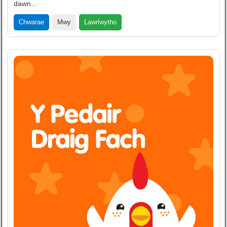
dawn…
Lawrlwytho
Chwarae
Mwy