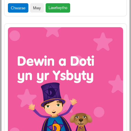
Lawrlwytho
Chwarae
Mwy