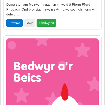
Dyma stori am Meirwen y gath yn ymweld â Fferm Ffrwd
Ffradach. Ond brensiach, rwy’n siŵr na welsoch chi fferm yn
debyg i…
Lawrlwytho
Chwarae
Mwy