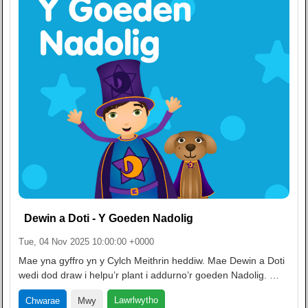
Dewin a Doti - Y Goeden Nadolig
Tue, 04 Nov 2025 10:00:00 +0000
Mae yna gyffro yn y Cylch Meithrin heddiw. Mae Dewin a Doti
wedi dod draw i helpu’r plant i addurno’r goeden Nadolig. …
Lawrlwytho
Chwarae
Mwy