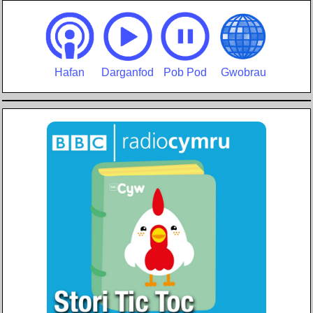
Hafan
Darganfod
Pob Pod
Gwobrau