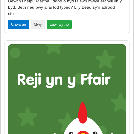
Dewch i helpu Martha i ddod o hyd i’r sŵn mwya erchyll yn y
byd. Beth neu bwy allai fod tybed? Lily Beau sy'n adrodd
sto…
Lawrlwytho
Chwarae
Mwy