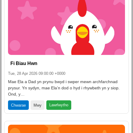
Fi Biau Hwn
Tue, 28 Apr 2026 09:00:00 +0000
Mae Ela a Dad yn prynu bwyd i swper mewn archfarchnad
prysur. Yn sydyn, mae Ela’n dod o hyd i rhywbeth yn y siop.
Ond, y…
Lawrlwytho
Chwarae
Mwy