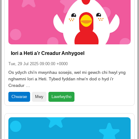
Iori a Heti a’r Creadur Anhygoel
Tue, 29 Jul 2025 09:00:00 +0000
Os ydych chi’n mwynhau sosejis, wel mi gewch chi hwyl yng
nghwmni Iori a Heti. Tybed fyddan nhw’n dod o hyd i’r
Creadur …
Lawrlwytho
Chwarae
Mwy