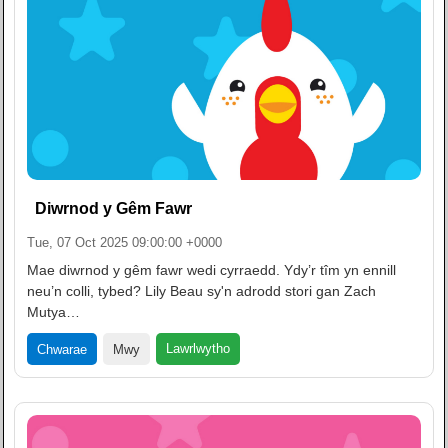
Diwrnod y Gêm Fawr
Tue, 07 Oct 2025 09:00:00 +0000
Mae diwrnod y gêm fawr wedi cyrraedd. Ydy’r tîm yn ennill
neu’n colli, tybed? Lily Beau sy'n adrodd stori gan Zach
Mutya…
Lawrlwytho
Chwarae
Mwy