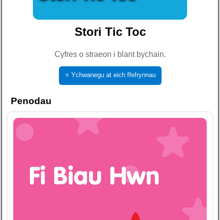
Stori Tic Toc
Cyfres o straeon i blant bychain.
⭐ Ychwanegu at eich ffefrynnau
Penodau