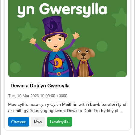
Dewin a Doti yn Gwersylla
Tue, 10 Mar 2026 10:00:00 +0000
Mae cyffro mawr yn y Cylch Meithrin wrth i bawb baratoi i fynd
ar daith gyffrous yng nghwmni Dewin a Doti. Tra bydd y pl…
Lawrlwytho
Chwarae
Mwy