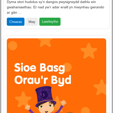
Dyma stori hudolus sy’n dangos pwysigrwydd dathlu ein
gwahaniaethau. Er nad yw’r adar eraill yn mwynhau gwrando
ar gân …
Lawrlwytho
Chwarae
Mwy