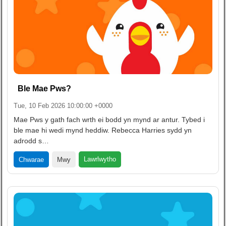
Ble Mae Pws?
Tue, 10 Feb 2026 10:00:00 +0000
Mae Pws y gath fach wrth ei bodd yn mynd ar antur. Tybed i
ble mae hi wedi mynd heddiw. Rebecca Harries sydd yn
adrodd s…
Lawrlwytho
Chwarae
Mwy