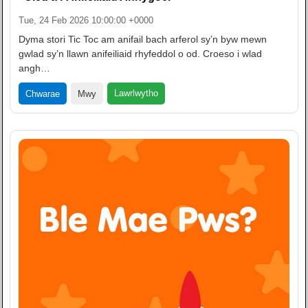
Tue, 24 Feb 2026 10:00:00 +0000
Dyma stori Tic Toc am anifail bach arferol sy’n byw mewn
gwlad sy’n llawn anifeiliaid rhyfeddol o od. Croeso i wlad
angh…
Lawrlwytho
Chwarae
Mwy