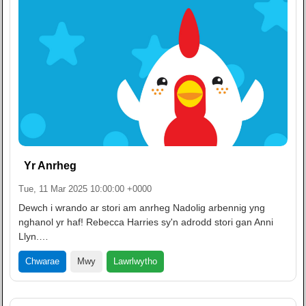
Yr Anrheg
Tue, 11 Mar 2025 10:00:00 +0000
Dewch i wrando ar stori am anrheg Nadolig arbennig yng
nghanol yr haf! Rebecca Harries sy'n adrodd stori gan Anni
Llyn.…
Lawrlwytho
Chwarae
Mwy