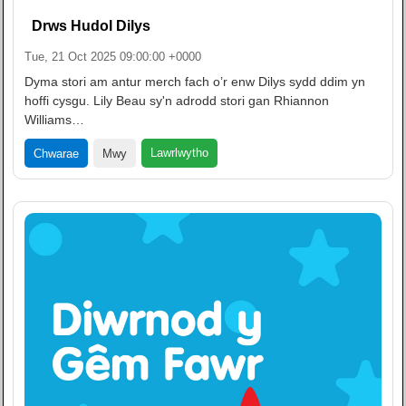
Drws Hudol Dilys
Tue, 21 Oct 2025 09:00:00 +0000
Dyma stori am antur merch fach o’r enw Dilys sydd ddim yn
hoffi cysgu. Lily Beau sy'n adrodd stori gan Rhiannon
Williams…
Lawrlwytho
Chwarae
Mwy