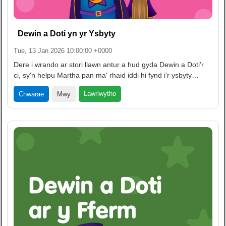
Dewin a Doti yn yr Ysbyty
Tue, 13 Jan 2026 10:00:00 +0000
Dere i wrando ar stori llawn antur a hud gyda Dewin a Doti’r
ci, sy'n helpu Martha pan ma' rhaid iddi hi fynd i'r ysbyty…
Lawrlwytho
Chwarae
Mwy