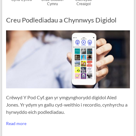
Cymru
Creaigol
Creu Podlediadau a Chynnwys Digidol
Crëwyd Y Pod Cyf. gan yr ymgynghorydd digidol Aled
Jones. Yr ydym yn gallu cyd-weithio i recordio, cynhyrchu a
hyrwyddo eich podlediadau.
Read more