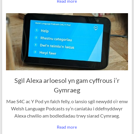
Read more
Sgìl Alexa arloesol yn gam cyffrous i’r
Gymraeg
Mae S4C ac Y Pod yn falch felly, o lansio sgíl newydd o’r enw
Welsh Language Podcasts sy’n caniatáu i ddefnyddwyr
Alexa chwilio am bodlediadau trwy siarad Cymraeg.
Read more