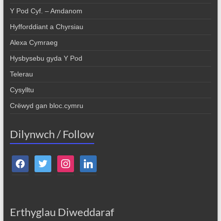
Y Pod Cyf. – Amdanom
Hyfforddiant a Chyrsiau
Alexa Cymraeg
Hysbysebu gyda Y Pod
Telerau
Cysylltu
Crëwyd gan bloc.cymru
Dilynwch / Follow
facebook
twitter
instagram
linkedin
Erthyglau Diweddaraf