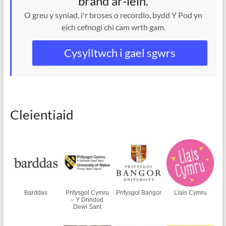
brand ar-lein.
O greu y syniad, i'r broses o recordio, bydd Y Pod yn
eich cefnogi chi cam wrth gam.
Cysylltwch i gael sgwrs
Cleientiaid
Barddas
Prifysgol Cymru
Prifysgol Bangor
Llais Cymru
– Y Drindod
Dewi Sant