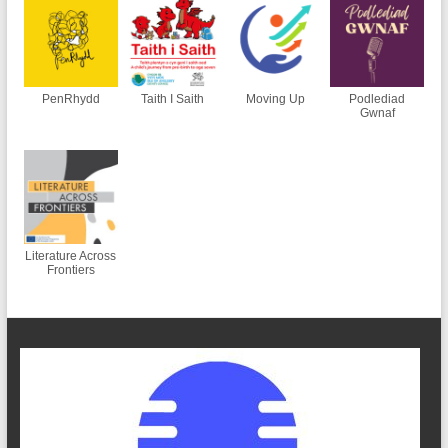
PenRhydd
Taith I Saith
Moving Up
Podlediad
Gwnaf
Literature Across
Frontiers