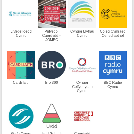
Llyfrgelloedd
Prifysgol
Cyngor Llyfrau
Coleg Cymraeg
Cymru
Caerdydd –
Cymru
Cenedlaethol
JOMEC
Cardi Iaith
Bro 360
Cyngor
BBC Radio
Celfyddydau
Cymru
Cymru
Gyrfa Cymru
Urdd Gobaith
Caerdydd