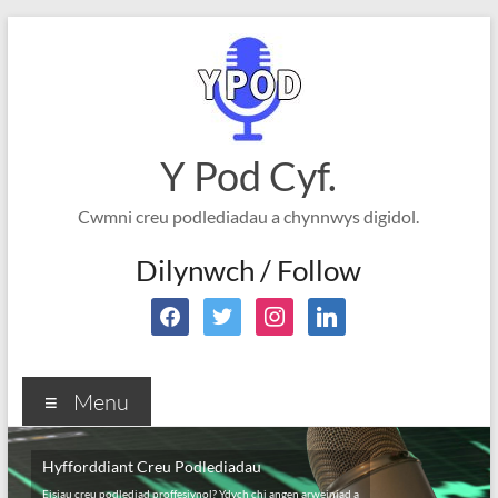
Skip
to
content
Y Pod Cyf.
Cwmni creu podlediadau a chynnwys digidol.
Dilynwch / Follow
facebook
twitter
instagram
linkedin
Menu
Hyfforddiant Creu Podlediadau
Eisiau creu podlediad proffesiynol? Ydych chi angen arweiniad a