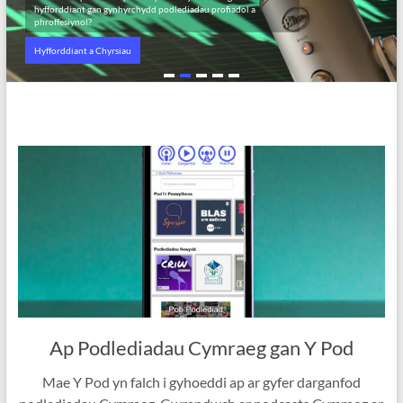
hyfforddiant gan gynhyrchydd podlediadau profiadol a
phroffesiynol?
Hyfforddiant a Chyrsiau
Ap Podlediadau Cymraeg gan Y Pod
Mae Y Pod yn falch i gyhoeddi ap ar gyfer darganfod