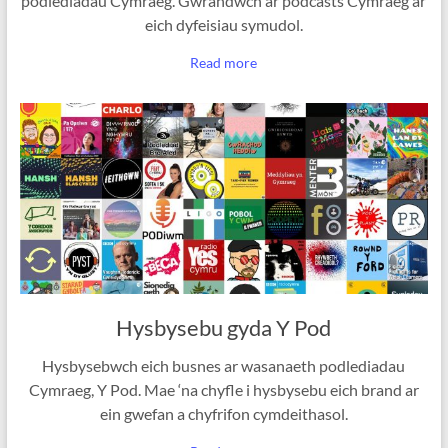
podlediadau Cymraeg. Gwrandwch ar podcasts Cymraeg ar
eich dyfeisiau symudol.
Read more
Hysbysebu gyda Y Pod
Hysbysebwch eich busnes ar wasanaeth podlediadau
Cymraeg, Y Pod. Mae ‘na chyfle i hysbysebu eich brand ar
ein gwefan a chyfrifon cymdeithasol.