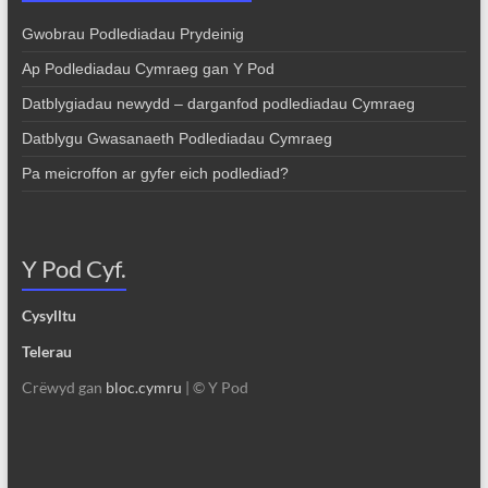
Gwobrau Podlediadau Prydeinig
Ap Podlediadau Cymraeg gan Y Pod
Datblygiadau newydd – darganfod podlediadau Cymraeg
Datblygu Gwasanaeth Podlediadau Cymraeg
Pa meicroffon ar gyfer eich podlediad?
Y Pod Cyf.
Cysylltu
Telerau
Crëwyd gan
bloc.cymru
| © Y Pod