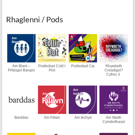
Rhaglenni / Pods
Am Blant –
Podlediad Colli’r
Podlediad Cip
Rhywbeth
Prifysgol Bangor
Plot
Creadigol?
Cyfres 3.
Barddas
Am Filiwn
Am Iechyd
Am Waith
Cymdeithasol