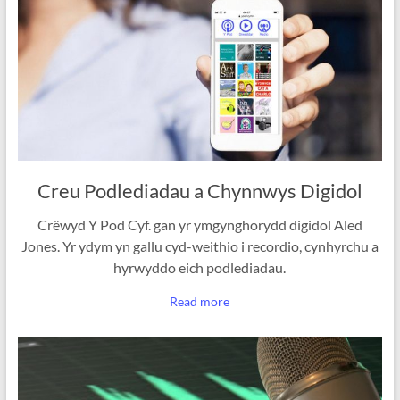
Creu Podlediadau a Chynnwys Digidol
Crëwyd Y Pod Cyf. gan yr ymgynghorydd digidol Aled
Jones. Yr ydym yn gallu cyd-weithio i recordio, cynhyrchu a
hyrwyddo eich podlediadau.
Read more