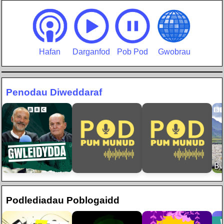
Hafan
Darganfod
Pob Pod
Gwobrau
Penodau Diweddaraf
Podlediadau Poblogaidd