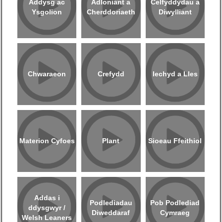
Addysg ac
Adloniant a
Celfyddydau a
Ysgolion
Cherddoriaeth
Diwylliant
Chwaraeon
Crefydd
Iechyd a Lles
Materion Cyfoes
Plant
Sioeau Ffeithiol
Addas i
Podlediadau
Pob Podlediad
ddysgwyr /
Diweddaraf
Cymraeg
Welsh Leaners