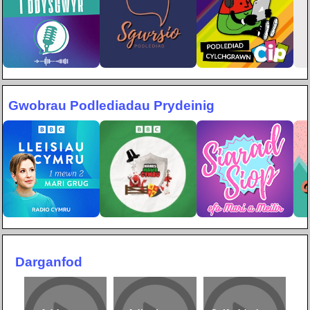
Gwobrau Podlediadau Prydeinig
Darganfod