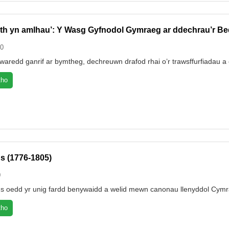
th yn amlhau’: Y Wasg Gyfnodol Gymraeg ar ddechrau’r Be
00
aredd ganrif ar bymtheg, dechreuwn drafod rhai o’r trawsffurfiadau a ef
tho
hs (1776-1805)
0
ths oedd yr unig fardd benywaidd a welid mewn canonau llenyddol Cym
tho