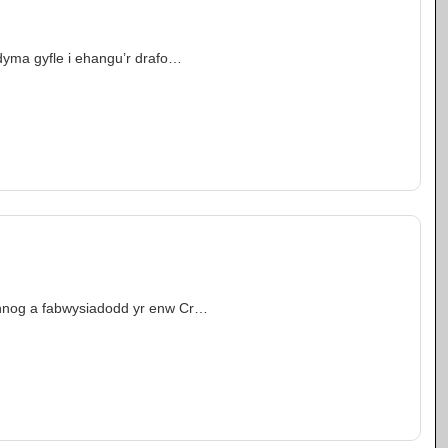
yma gyfle i ehangu’r drafo…
nnog a fabwysiadodd yr enw Cr…