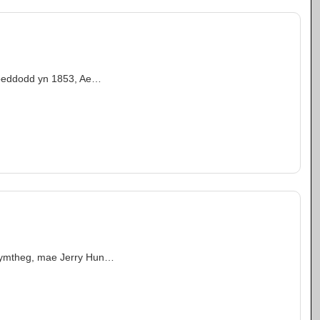
gyhoeddodd yn 1853, Ae…
r bymtheg, mae Jerry Hun…