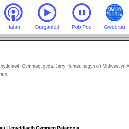
Hafan
Darganfod
Pob Pod
Gwobrau
lenyddiaeth Gymraeg, gyda, Jerry Hunter, hogyn o’r Midwest yn
 hun.
au Llenyddiaeth Gymraeg Patagonia