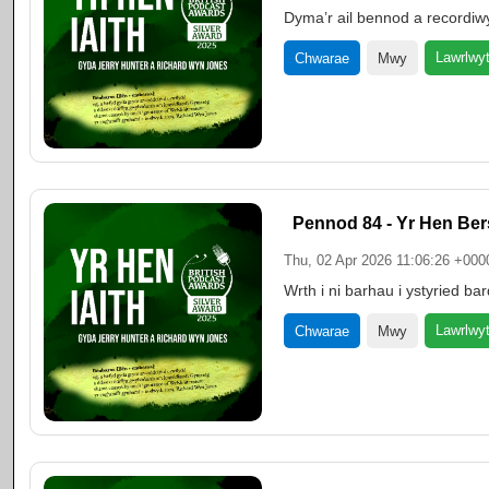
Dyma’r ail bennod a recordi
Lawrlwy
Chwarae
Mwy
Pennod 84 - Yr Hen Bers
Thu, 02 Apr 2026 11:06:26 +000
Wrth i ni barhau i ystyried 
Lawrlwy
Chwarae
Mwy