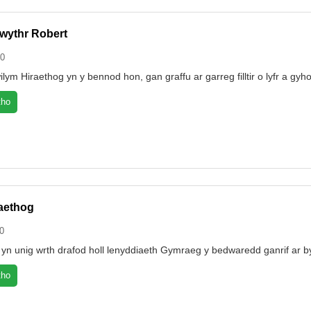
wythr Robert
00
lym Hiraethog yn y bennod hon, gan graffu ar garreg filltir o lyfr a 
tho
aethog
0
or yn unig wrth drafod holl lenyddiaeth Gymraeg y bedwaredd ganrif a
tho