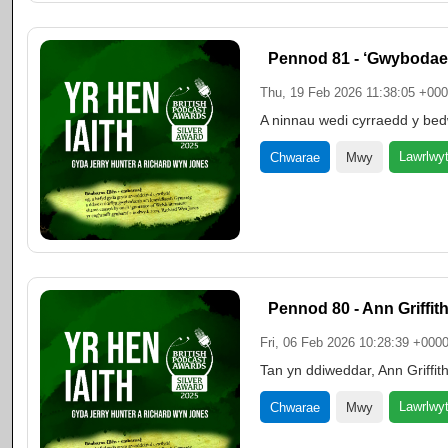
Pennod 81 - ‘Gwybodae
Thu, 19 Feb 2026 11:38:05 +00
A ninnau wedi cyrraedd y bedw
Lawrlwy
Chwarae
Mwy
Pennod 80 - Ann Griffit
Fri, 06 Feb 2026 10:28:39 +000
Tan yn ddiweddar, Ann Griffi
Lawrlwy
Chwarae
Mwy