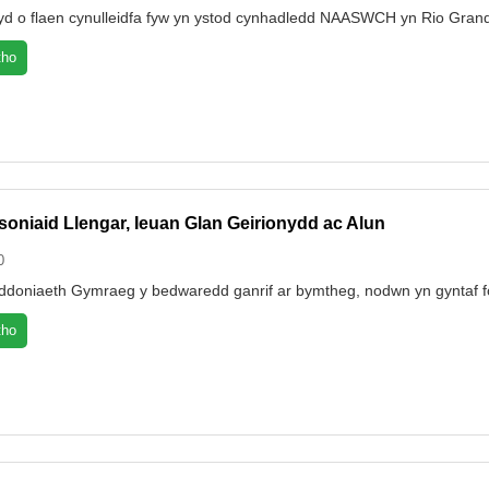
wyd o flaen cynulleidfa fyw yn ystod cynhadledd NAASWCH yn Rio Gra
tho
oniaid Llengar, Ieuan Glan Geirionydd ac Alun
0
barddoniaeth Gymraeg y bedwaredd ganrif ar bymtheg, nodwn yn gyntaf 
tho