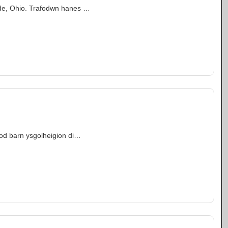
nde, Ohio. Trafodwn hanes …
fod barn ysgolheigion di…