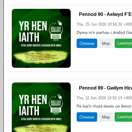
Pennod 90 - Aelwyd F’E
Thu, 25 Jun 2026 10:55:32 +00
Dyma ni’n parhau i drafod Gwi
Lawrlwy
Chwarae
Mwy
Pennod 89 - Gwilym Hir
Thu, 11 Jun 2026 10:55:13 +000
Pe bai’n rhaid dewis un llen
Lawrlwy
Chwarae
Mwy