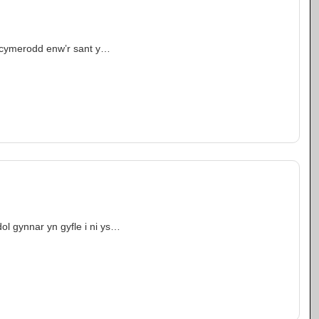
, cymerodd enw’r sant y…
l gynnar yn gyfle i ni ys…