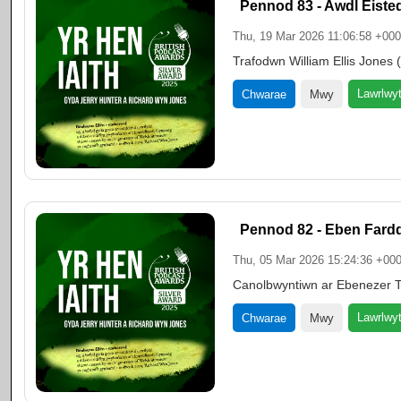
Pennod 83 - Awdl Eiste
Thu, 19 Mar 2026 11:06:58 +00
Trafodwn William Ellis Jones
Lawrlwy
Chwarae
Mwy
Pennod 82 - Eben Fard
Thu, 05 Mar 2026 15:24:36 +00
Canolbwyntiwn ar Ebenezer Th
Lawrlwy
Chwarae
Mwy