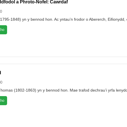
ddfodol a Phroto-Nofel: Cawrdaf
00
 (1795-1848) yn y bennod hon. Ac yntau’n frodor o Abererch, Eifionydd
tho
d
00
omas (1802-1863) yn y bennod hon. Mae trafod dechrau’i yrfa lenyddo
tho