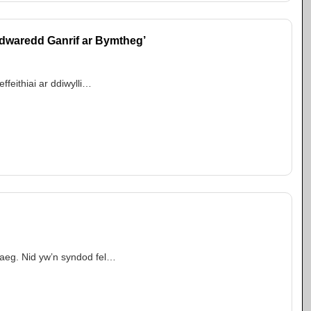
dwaredd Ganrif ar Bymtheg’
feithiai ar ddiwylli…
raeg. Nid yw’n syndod fel…