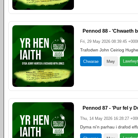
Pennod 88 - ‘Chwaeth br
Fri, 29 May 2026 08:39:45 +000
Trafodwn John Ceiriog Hughe
Lawrlwy
Chwarae
Mwy
Pennod 87 - ‘Pur fel y 
Thu, 14 May 2026 16:28:27 +00
Dyma ni’n parhau i drafod eff