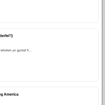
erfel’!)
 Trafodwn yn gyntaf h…
eg America