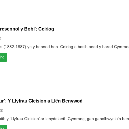
esennol y Bobl’: Ceiriog
0
s (1832-1887) yn y bennod hon. Ceiriog o bosib oedd y bardd Cymra
tho
Dur’: Y Llyfrau Gleision a Llên Benywod
00
aith y ‘Llyfrau Gleision’ ar lenyddiaeth Gymraeg, gan ganolbwynio’n ben