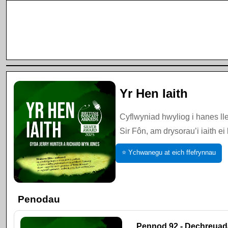
Yr Hen Iaith
Cyflwyniad hwyliog i hanes l
Sir Fôn, am drysorau’i iaith ei
⭐ Ychwanegu at eich ffefrynnau
Penodau
Pennod 92 - Dechreuad