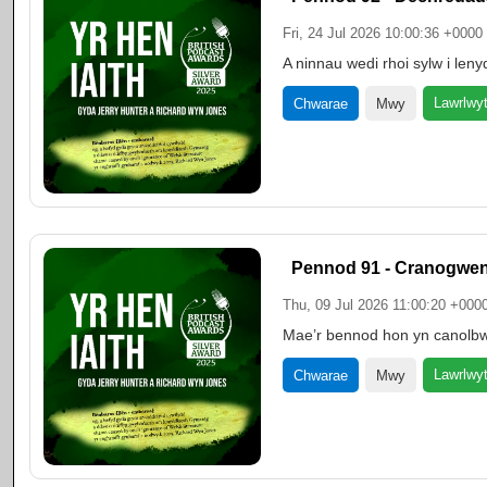
Fri, 24 Jul 2026 10:00:36 +0000
A ninnau wedi rhoi sylw i l
Lawrlwy
Chwarae
Mwy
Pennod 91 - Cranogwe
Thu, 09 Jul 2026 11:00:20 +000
Mae’r bennod hon yn canolbw
Lawrlwy
Chwarae
Mwy