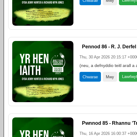
Lawrlwy
Chwarae
Mwy
Pennod 86 - R. J. Derfel
Thu, 30 Apr 2026 20:15:17 +000
(neu, a defnyddio teitl arall
Lawrlwy
Chwarae
Mwy
Pwnnod 85 - Rhannu ‘T
Thu, 16 Apr 2026 16:00:37 +000