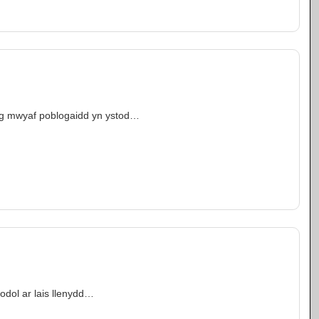
eg mwyaf poblogaidd yn ystod…
odol ar lais llenydd…