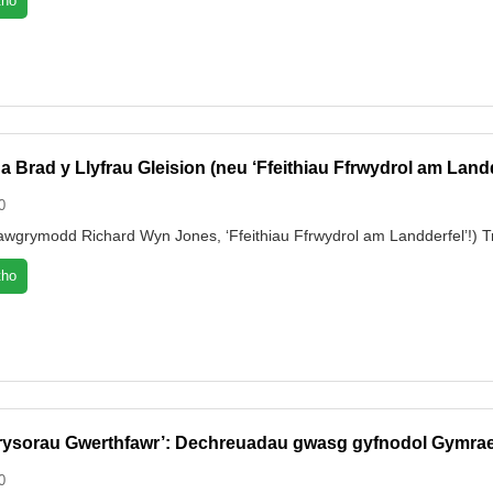
tho
 a Brad y Llyfrau Gleision (neu ‘Ffeithiau Ffrwydrol am Landd
0
 a awgrymodd Richard Wyn Jones, ‘Ffeithiau Ffrwydrol am Landderfel’!)
tho
rysorau Gwerthfawr’: Dechreuadau gwasg gyfnodol Gymra
0