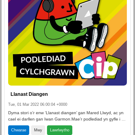
Llanast Diangen
Tue, 01 Mar 2022 06:00:04 +0000
Dyma stori o’r enw ‘Llanast diangen’ gan Mared Llwyd, ac yn
cael ei darllen gan Iwan Garmon.Mae’r podlediad yn gyfle i …
Lawrlwytho
Chwarae
Mwy