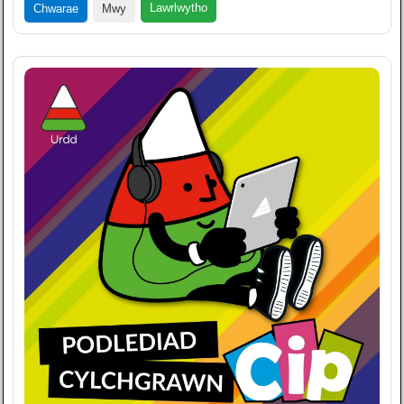
Lawrlwytho
Chwarae
Mwy