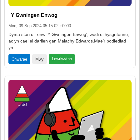
Y Gwningen Enwog
Mon, 09 Sep 2024 05:15:02 +0000
Dyma stori o’r enw ‘Y Gwningen Enwog', wedi ei hysgrifennu,
ac yn cael ei darllen gan Malachy Edwards.Mae’r podlediad
yn…
Lawrlwytho
Chwarae
Mwy