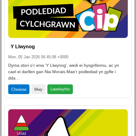
Y Llwynog
Mon, 05 Jan 2026 06:45:08 +0000
Dyma stori o’r enw ‘Y Llwynog', wedi ei hysgrifennu, ac yn
cael ei darllen gan Nia Morais.Mae’r podlediad yn gyfle i
dda…
Lawrlwytho
Chwarae
Mwy