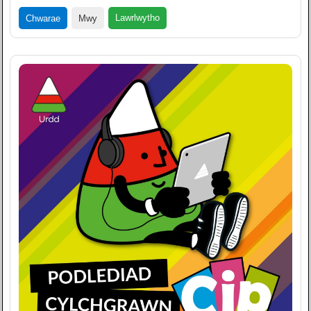
Lawrlwytho
Chwarae
Mwy