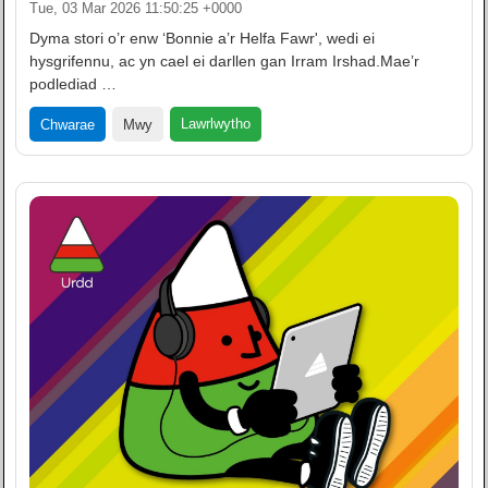
Tue, 03 Mar 2026 11:50:25 +0000
Dyma stori o’r enw ‘Bonnie a’r Helfa Fawr', wedi ei
hysgrifennu, ac yn cael ei darllen gan Irram Irshad.Mae’r
podlediad …
Lawrlwytho
Chwarae
Mwy