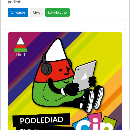
podledi…
Lawrlwytho
Chwarae
Mwy