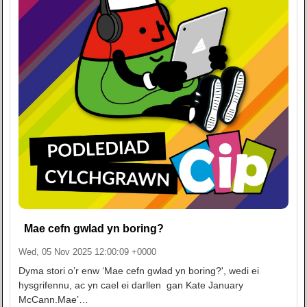
Mae cefn gwlad yn boring?
Wed, 05 Nov 2025 12:00:09 +0000
Dyma stori o’r enw ‘Mae cefn gwlad yn boring?', wedi ei
hysgrifennu, ac yn cael ei darllen gan Kate January
McCann.Mae’…