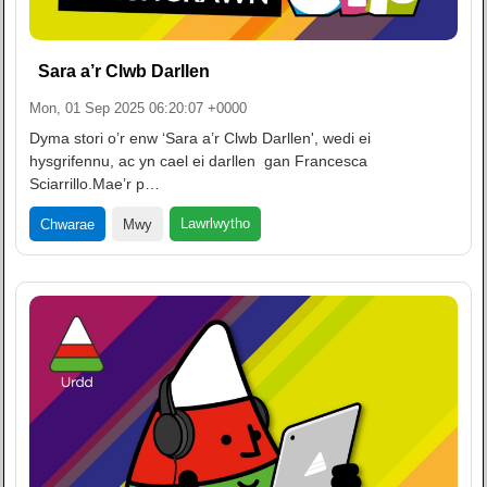
Sara a’r Clwb Darllen
Mon, 01 Sep 2025 06:20:07 +0000
Dyma stori o’r enw ‘Sara a’r Clwb Darllen', wedi ei
hysgrifennu, ac yn cael ei darllen gan Francesca
Sciarrillo.Mae’r p…
Lawrlwytho
Chwarae
Mwy