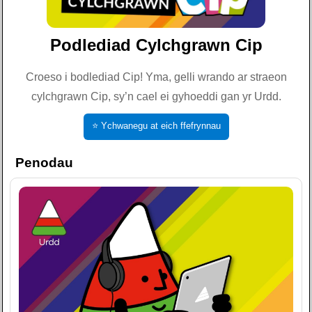
Podlediad Cylchgrawn Cip
Croeso i bodlediad Cip! Yma, gelli wrando ar straeon
cylchgrawn Cip, sy’n cael ei gyhoeddi gan yr Urdd.
⭐ Ychwanegu at eich ffefrynnau
Penodau