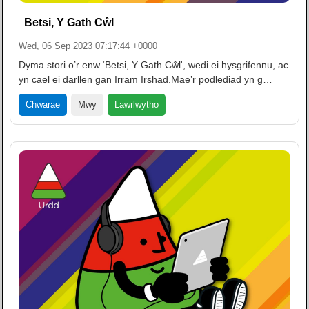
Betsi, Y Gath Cŵl
Wed, 06 Sep 2023 07:17:44 +0000
Dyma stori o’r enw ‘Betsi, Y Gath Cŵl', wedi ei hysgrifennu, ac
yn cael ei darllen gan Irram Irshad.Mae’r podlediad yn g…
Lawrlwytho
Chwarae
Mwy