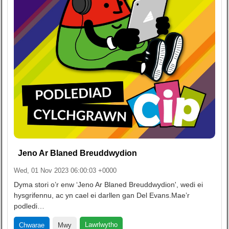
Jeno Ar Blaned Breuddwydion
Wed, 01 Nov 2023 06:00:03 +0000
Dyma stori o’r enw ‘Jeno Ar Blaned Breuddwydion', wedi ei
hysgrifennu, ac yn cael ei darllen gan Del Evans.Mae’r
podledi…
Lawrlwytho
Chwarae
Mwy