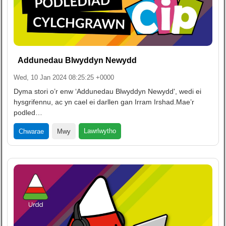
Addunedau Blwyddyn Newydd
Wed, 10 Jan 2024 08:25:25 +0000
Dyma stori o’r enw ‘Addunedau Blwyddyn Newydd', wedi ei
hysgrifennu, ac yn cael ei darllen gan Irram Irshad.Mae’r
podled…
Lawrlwytho
Chwarae
Mwy