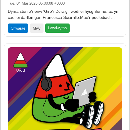
Tue, 04 Mar 2025 06:00:08 +0000
Dyma stori o’r enw ‘Giro'r Ddraig', wedi ei hysgrifennu, ac yn
cael ei darllen gan Francesca Sciarrillo.Mae’r podlediad …
Lawrlwytho
Chwarae
Mwy