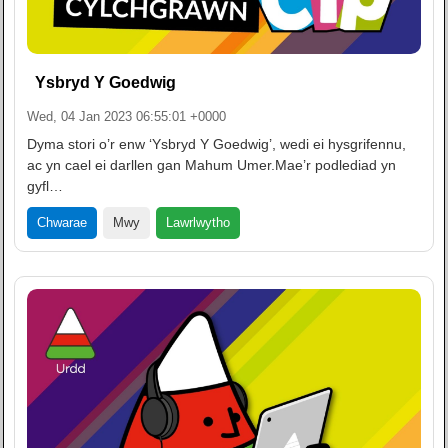
Ysbryd Y Goedwig
Wed, 04 Jan 2023 06:55:01 +0000
Dyma stori o’r enw ‘Ysbryd Y Goedwig’, wedi ei hysgrifennu,
ac yn cael ei darllen gan Mahum Umer.Mae’r podlediad yn
gyfl…
Lawrlwytho
Chwarae
Mwy