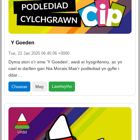
Y Goeden
Tue, 21 Jan 2025 06:45:06 +0000
Dyma stori o’r enw ‘Y Goeden', wedi ei hysgrifennu, ac yn
cael ei darllen gan Nia Morais.Mae’r podlediad yn gyfle i
ddar…
Lawrlwytho
Chwarae
Mwy