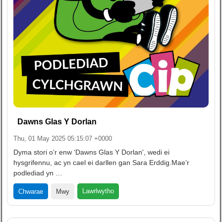
Dawns Glas Y Dorlan
Thu, 01 May 2025 05:15:07 +0000
Dyma stori o’r enw ‘Dawns Glas Y Dorlan', wedi ei
hysgrifennu, ac yn cael ei darllen gan Sara Erddig.Mae’r
podlediad yn …
Lawrlwytho
Chwarae
Mwy