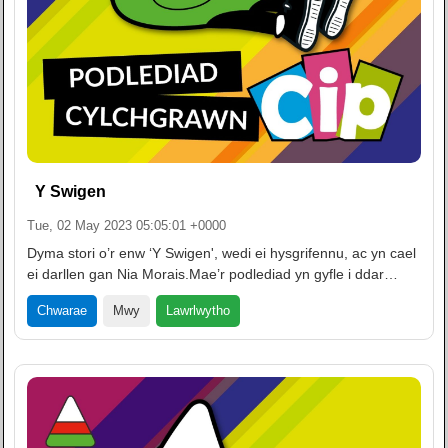
Y Swigen
Tue, 02 May 2023 05:05:01 +0000
Dyma stori o’r enw ‘Y Swigen', wedi ei hysgrifennu, ac yn cael
ei darllen gan Nia Morais.Mae’r podlediad yn gyfle i ddar…
Lawrlwytho
Chwarae
Mwy