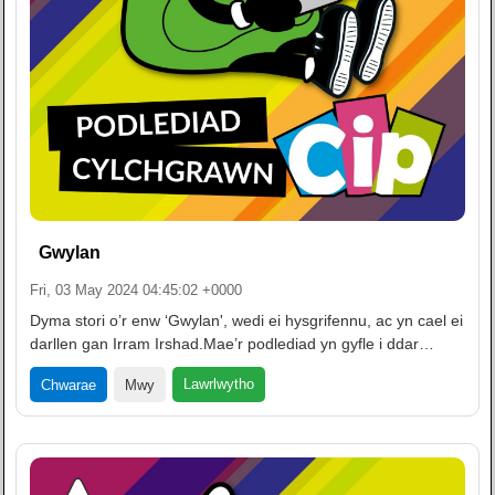
Gwylan
Fri, 03 May 2024 04:45:02 +0000
Dyma stori o’r enw ‘Gwylan', wedi ei hysgrifennu, ac yn cael ei
darllen gan Irram Irshad.Mae’r podlediad yn gyfle i ddar…
Lawrlwytho
Chwarae
Mwy