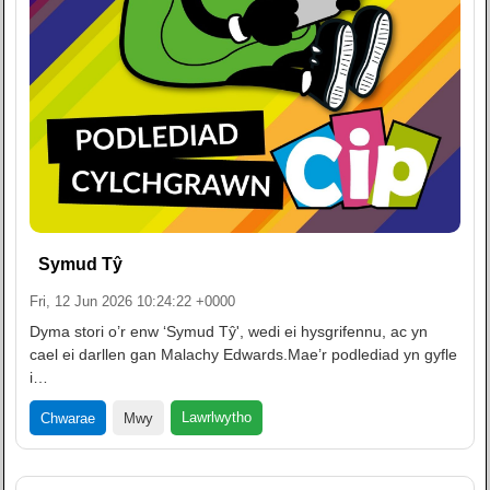
Symud Tŷ
Fri, 12 Jun 2026 10:24:22 +0000
Dyma stori o’r enw ‘Symud Tŷ', wedi ei hysgrifennu, ac yn
cael ei darllen gan Malachy Edwards.Mae’r podlediad yn gyfle
i…
Lawrlwytho
Chwarae
Mwy