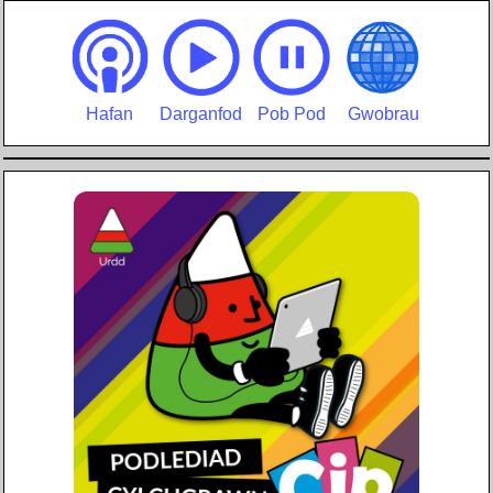
Hafan
Darganfod
Pob Pod
Gwobrau