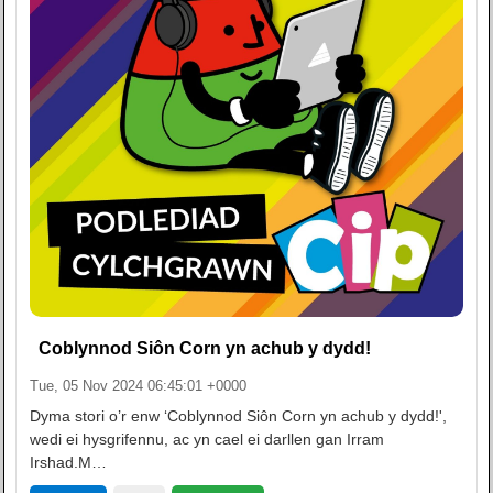
Coblynnod Siôn Corn yn achub y dydd!
Tue, 05 Nov 2024 06:45:01 +0000
Dyma stori o’r enw ‘Coblynnod Siôn Corn yn achub y dydd!',
wedi ei hysgrifennu, ac yn cael ei darllen gan Irram
Irshad.M…