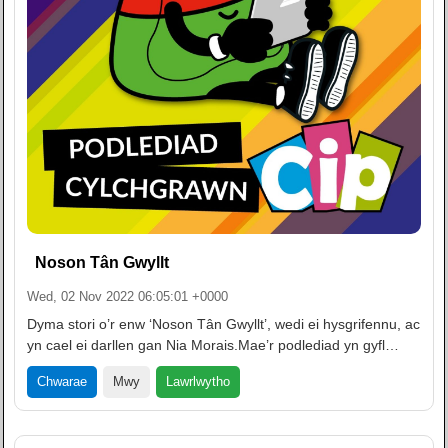
Noson Tân Gwyllt
Wed, 02 Nov 2022 06:05:01 +0000
Dyma stori o’r enw ‘Noson Tân Gwyllt’, wedi ei hysgrifennu, ac
yn cael ei darllen gan Nia Morais.Mae’r podlediad yn gyfl…
Lawrlwytho
Chwarae
Mwy