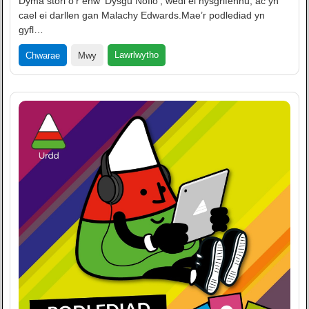
Dyma stori o’r enw ‘Dysgu Nofio', wedi ei hysgrifennu, ac yn
cael ei darllen gan Malachy Edwards.Mae’r podlediad yn
gyfl…
Lawrlwytho
Chwarae
Mwy