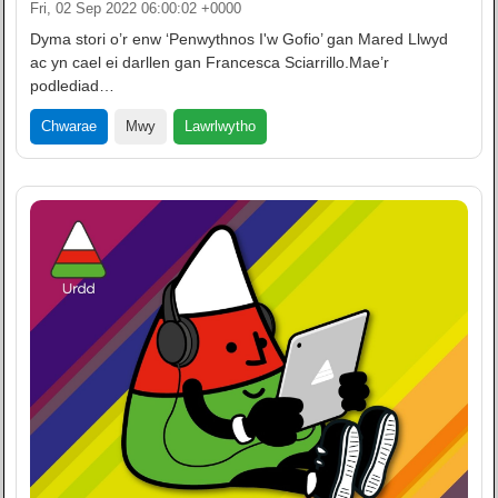
Fri, 02 Sep 2022 06:00:02 +0000
Dyma stori o’r enw ‘Penwythnos I'w Gofio’ gan Mared Llwyd
ac yn cael ei darllen gan Francesca Sciarrillo.Mae’r
podlediad…
Lawrlwytho
Chwarae
Mwy