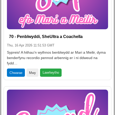
70 - Penblwyddi, SheUltra a Coachella
Thu, 16 Apr 2026 11:51:53 GMT
Sypreis! A hithau'n wythnos benblwydd ar Mari a Meilir, dyma
benderfynu recordio pennod arbennig er i ni ddweud na
fydd…
Lawrlwytho
Chwarae
Mwy