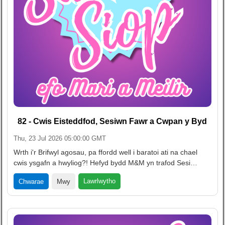
82 - Cwis Eisteddfod, Sesiwn Fawr a Cwpan y Byd
Thu, 23 Jul 2026 05:00:00 GMT
Wrth i'r Brifwyl agosau, pa ffordd well i baratoi ati na chael
cwis ysgafn a hwyliog?! Hefyd bydd M&M yn trafod Sesi…
Lawrlwytho
Chwarae
Mwy