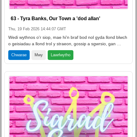
63 - Tyra Banks, Our Town a 'dod allan'
Thu, 19 Feb 2026 14:44:07 GMT
Wedi wythnos o'r siop, mae hi'n braf bod nol gyda llond blwch
o geisiadau a llond trol y straeon, gossip a sgwrsio, gan …
Lawrlwytho
Chwarae
Mwy