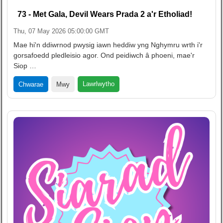
73 - Met Gala, Devil Wears Prada 2 a'r Etholiad!
Thu, 07 May 2026 05:00:00 GMT
Mae hi'n ddiwrnod pwysig iawn heddiw yng Nghymru wrth i'r
gorsafoedd pledleisio agor. Ond peidiwch â phoeni, mae'r
Siop …
Lawrlwytho
Chwarae
Mwy