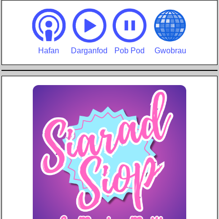
Hafan
Darganfod
Pob Pod
Gwobrau