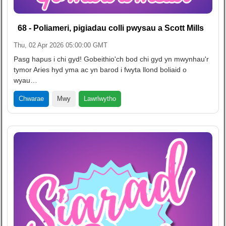
68 - Poliameri, pigiadau colli pwysau a Scott Mills
Thu, 02 Apr 2026 05:00:00 GMT
Pasg hapus i chi gyd! Gobeithio'ch bod chi gyd yn mwynhau'r
tymor Aries hyd yma ac yn barod i fwyta llond boliaid o
wyau…
Lawrlwytho
Chwarae
Mwy