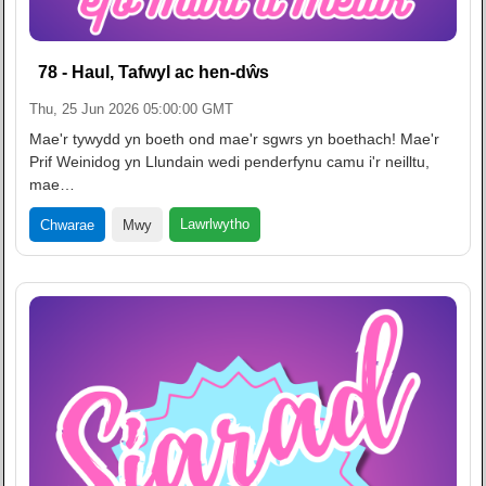
78 - Haul, Tafwyl ac hen-dŵs
Thu, 25 Jun 2026 05:00:00 GMT
Mae'r tywydd yn boeth ond mae'r sgwrs yn boethach! Mae'r
Prif Weinidog yn Llundain wedi penderfynu camu i'r neilltu,
mae…
Lawrlwytho
Chwarae
Mwy