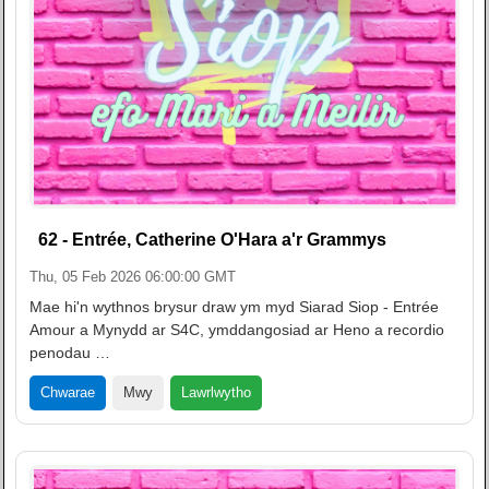
62 - Entrée, Catherine O'Hara a'r Grammys
Thu, 05 Feb 2026 06:00:00 GMT
Mae hi'n wythnos brysur draw ym myd Siarad Siop - Entrée
Amour a Mynydd ar S4C, ymddangosiad ar Heno a recordio
penodau …
Lawrlwytho
Chwarae
Mwy