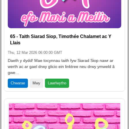
65 - Taith Siarad Siop, Timothée Chalamet ac Y
Llais
Thu, 12 Mar 2026 06:00:00 GMT
Daeth y dydd! Mae tocynnau taith fyw Siarad Siop nawr ar
werth ac ar gael drwy glicio ein linktree neu drwy ymweld â
gwe…
Lawrlwytho
Chwarae
Mwy