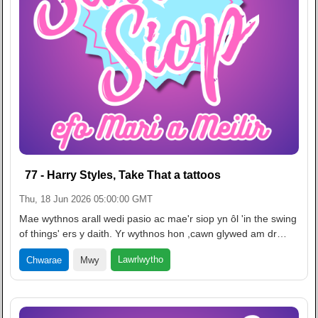
77 - Harry Styles, Take That a tattoos
Thu, 18 Jun 2026 05:00:00 GMT
Mae wythnos arall wedi pasio ac mae'r siop yn ôl 'in the swing
of things' ers y daith. Yr wythnos hon ,cawn glywed am dr…
Lawrlwytho
Chwarae
Mwy