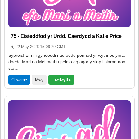
75 - Eisteddfod yr Urdd, Caerdydd a Katie Price
Fri, 22 May 2026 15:06:29 GMT
Sypreis! Er i ni gyhoeddi nad oedd pennod yr wythnos yma,
doedd Mari na Mei methu peidio ag agor y siop i siarad non
sto…
Lawrlwytho
Chwarae
Mwy