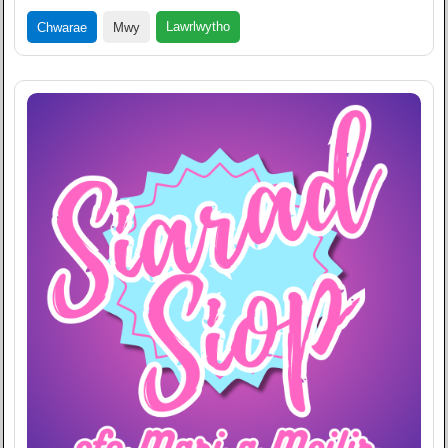
Lawrlwytho
Chwarae
Mwy