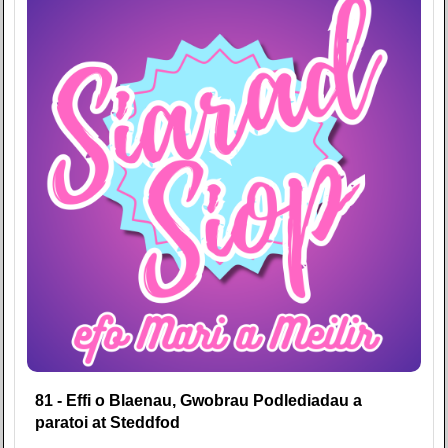
81 - Effi o Blaenau, Gwobrau Podlediadau a
paratoi at Steddfod