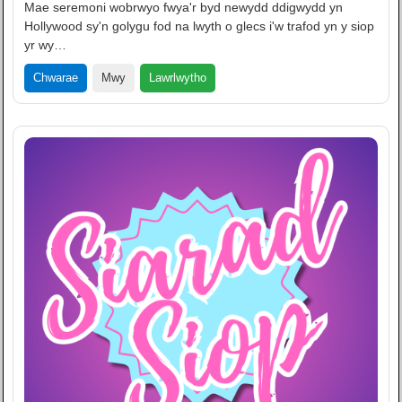
Mae seremoni wobrwyo fwya'r byd newydd ddigwydd yn
Hollywood sy'n golygu fod na lwyth o glecs i'w trafod yn y siop
yr wy…
Lawrlwytho
Chwarae
Mwy