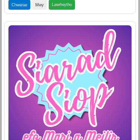
Lawrlwytho
Chwarae
Mwy