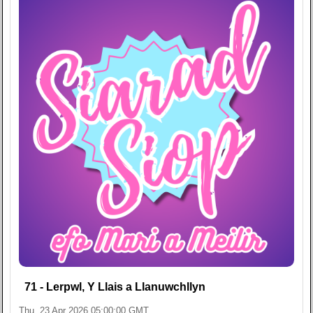
71 - Lerpwl, Y Llais a Llanuwchllyn
Thu, 23 Apr 2026 05:00:00 GMT