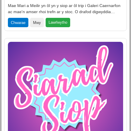
Mae Mari a Meilir yn ôl yn y siop ar ôl trip i Galeri Caernarfon
ac mae'n amser rhoi trefn ar y stoc. O drafod digwyddia…
Lawrlwytho
Chwarae
Mwy