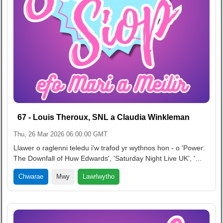
67 - Louis Theroux, SNL a Claudia Winkleman
Thu, 26 Mar 2026 06:00:00 GMT
Llawer o raglenni teledu i'w trafod yr wythnos hon - o 'Power:
The Downfall of Huw Edwards', 'Saturday Night Live UK', '…
Lawrlwytho
Chwarae
Mwy