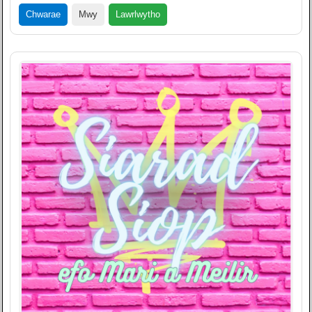
Lawrlwytho
Chwarae
Mwy