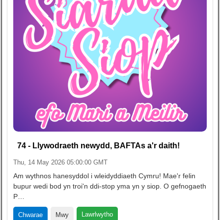
74 - Llywodraeth newydd, BAFTAs a'r daith!
Thu, 14 May 2026 05:00:00 GMT
Am wythnos hanesyddol i wleidyddiaeth Cymru! Mae'r felin
bupur wedi bod yn troi'n ddi-stop yma yn y siop. O gefnogaeth
P…
Lawrlwytho
Chwarae
Mwy