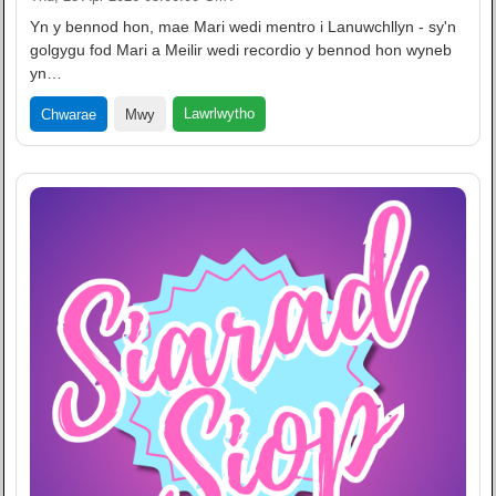
Yn y bennod hon, mae Mari wedi mentro i Lanuwchllyn - sy'n
golgygu fod Mari a Meilir wedi recordio y bennod hon wyneb
yn…
Lawrlwytho
Chwarae
Mwy