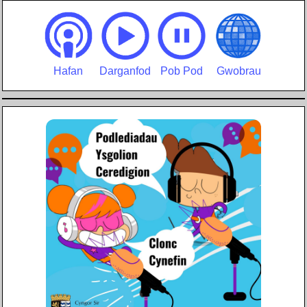
Hafan
Darganfod
Pob Pod
Gwobrau