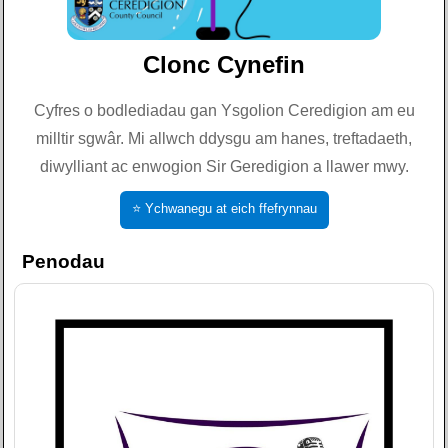
Clonc Cynefin
Cyfres o bodlediadau gan Ysgolion Ceredigion am eu
milltir sgwâr. Mi allwch ddysgu am hanes, treftadaeth,
diwylliant ac enwogion Sir Geredigion a llawer mwy.
⭐ Ychwanegu at eich ffefrynnau
Penodau