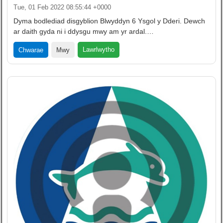
Tue, 01 Feb 2022 08:55:44 +0000
Dyma bodlediad disgyblion Blwyddyn 6 Ysgol y Dderi. Dewch
ar daith gyda ni i ddysgu mwy am yr ardal.…
Lawrlwytho
Chwarae
Mwy