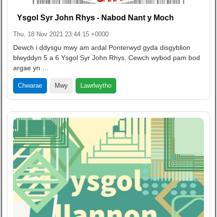
Ysgol Syr John Rhys - Nabod Nant y Moch
Thu, 18 Nov 2021 23:44:15 +0000
Dewch i ddysgu mwy am ardal Ponterwyd gyda disgyblion
blwyddyn 5 a 6 Ysgol Syr John Rhys. Cewch wybod pam bod
argae yn …
Lawrlwytho
Chwarae
Mwy