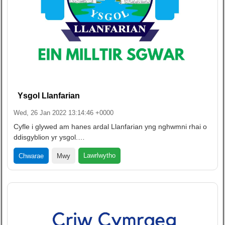
Ysgol Llanfarian
Wed, 26 Jan 2022 13:14:46 +0000
Cyfle i glywed am hanes ardal Llanfarian yng nghwmni rhai o
ddisgyblion yr ysgol.…
Lawrlwytho
Chwarae
Mwy