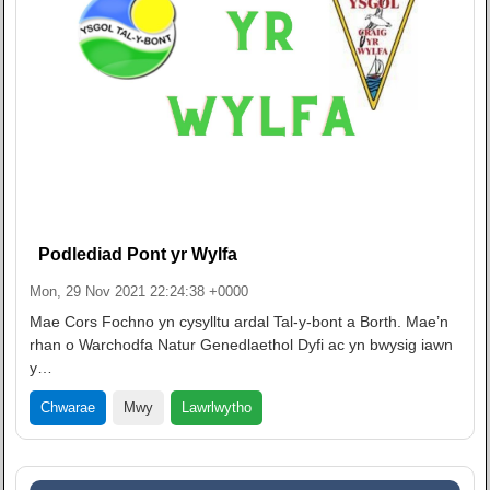
Podlediad Pont yr Wylfa
Mon, 29 Nov 2021 22:24:38 +0000
Mae Cors Fochno yn cysylltu ardal Tal-y-bont a Borth. Mae’n
rhan o Warchodfa Natur Genedlaethol Dyfi ac yn bwysig iawn
y…
Lawrlwytho
Chwarae
Mwy