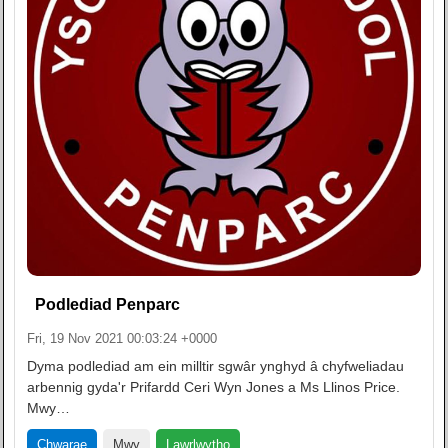
Podlediad Penparc
Fri, 19 Nov 2021 00:03:24 +0000
Dyma podlediad am ein milltir sgwâr ynghyd â chyfweliadau
arbennig gyda'r Prifardd Ceri Wyn Jones a Ms Llinos Price.
Mwy…
Lawrlwytho
Chwarae
Mwy