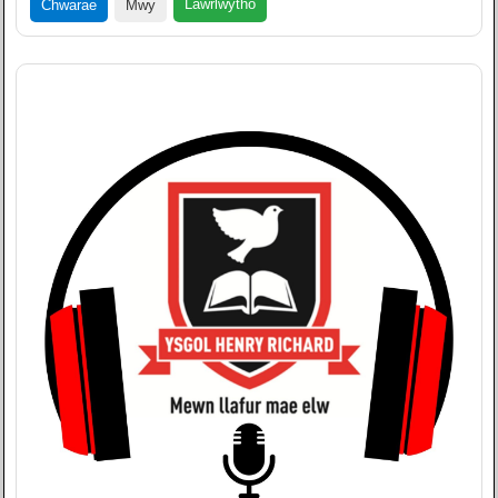
Lawrlwytho
Chwarae
Mwy