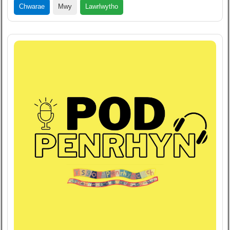
Lawrlwytho
Chwarae
Mwy