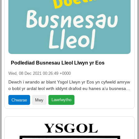
Podlediad Busnesau Lleol Llwyn yr Eos
Wed, 08 Dec 2021 00:26:49 +0000
Dewch i wrando ar blant Ysgol Llwyn yr Eos yn cyfweld amryw
o bobl yr ardal leol wrth iddynt drafod eu hanes a’u busnesa…
Lawrlwytho
Chwarae
Mwy