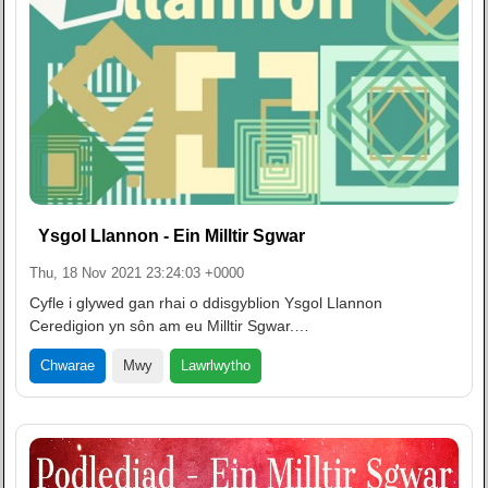
Ysgol Llannon - Ein Milltir Sgwar
Thu, 18 Nov 2021 23:24:03 +0000
Cyfle i glywed gan rhai o ddisgyblion Ysgol Llannon
Ceredigion yn sôn am eu Milltir Sgwar.…
Lawrlwytho
Chwarae
Mwy