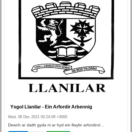
Ysgol Llanilar - Ein Arfordir Arbennig
Wed, 08 Dec 2021 00:24:08 +0000
Dewch ar daith gyda ni ar hyd ein llwybr arfordirol…