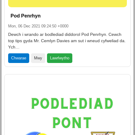
Pod Penrhyn
Mon, 06 Dec 2021 09:24:50 +0000
Dewch i wrando ar bodlediad diddorol Pod Penrhyn. Cewch
top tips gyda Mr. Cemlyn Davies am sut i wneud cyfweliad da.
Ych…
Lawrlwytho
Chwarae
Mwy