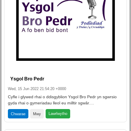
Ysgol Bro Pedr
Wed, 15 Jun 2022 21:54:20 +0000
Cyfle i glywed rhai o ddisgyblion Ysgol Bro Pedr yn sgwrsio
gyda rhai o gymeriadau lleol eu milltir sgwâr.…
Lawrlwytho
Chwarae
Mwy