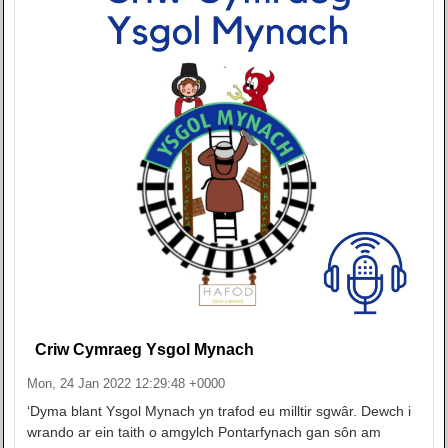
Criw Cymraeg Ysgol Mynach
Mon, 24 Jan 2022 12:29:48 +0000
‘Dyma blant Ysgol Mynach yn trafod eu milltir sgwâr. Dewch i
wrando ar ein taith o amgylch Pontarfynach gan sôn am