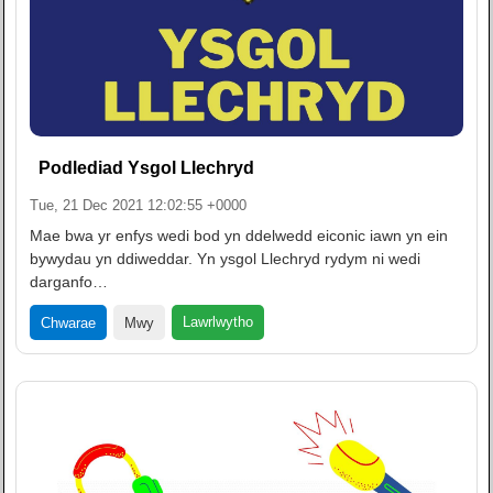
Podlediad Ysgol Llechryd
Tue, 21 Dec 2021 12:02:55 +0000
Mae bwa yr enfys wedi bod yn ddelwedd eiconic iawn yn ein
bywydau yn ddiweddar. Yn ysgol Llechryd rydym ni wedi
darganfo…
Lawrlwytho
Chwarae
Mwy