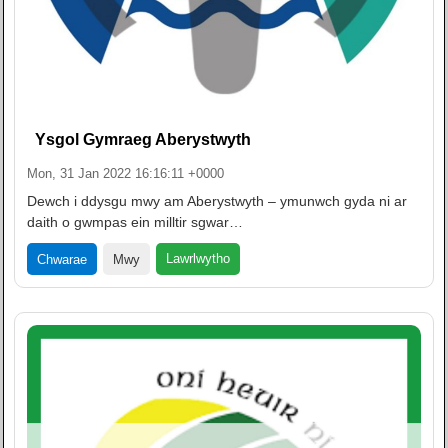
Ysgol Gymraeg Aberystwyth
Mon, 31 Jan 2022 16:16:11 +0000
Dewch i ddysgu mwy am Aberystwyth – ymunwch gyda ni ar
daith o gwmpas ein milltir sgwar…
Lawrlwytho
Chwarae
Mwy