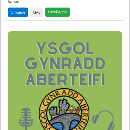
hanes…
Lawrlwytho
Chwarae
Mwy