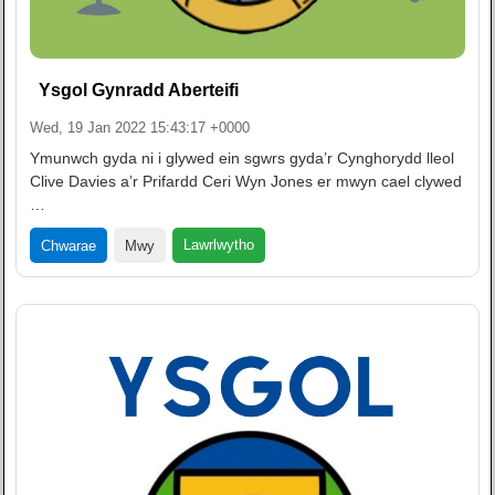
Ysgol Gynradd Aberteifi
Wed, 19 Jan 2022 15:43:17 +0000
Ymunwch gyda ni i glywed ein sgwrs gyda’r Cynghorydd lleol
Clive Davies a’r Prifardd Ceri Wyn Jones er mwyn cael clywed
…
Lawrlwytho
Chwarae
Mwy