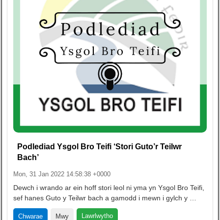
Podlediad Ysgol Bro Teifi ‘Stori Guto’r Teilwr
Bach’
Mon, 31 Jan 2022 14:58:38 +0000
Dewch i wrando ar ein hoff stori leol ni yma yn Ysgol Bro Teifi,
sef hanes Guto y Teilwr bach a gamodd i mewn i gylch y …
Lawrlwytho
Chwarae
Mwy