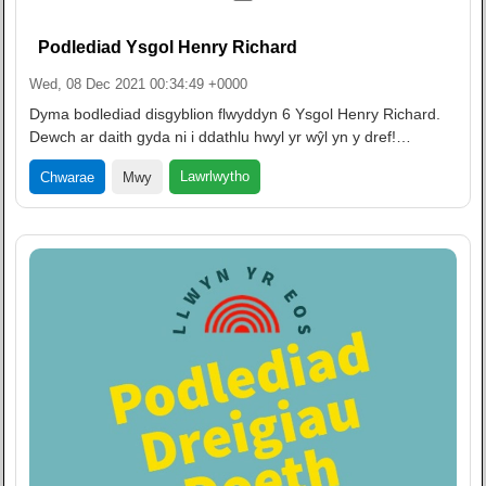
Podlediad Ysgol Henry Richard
Wed, 08 Dec 2021 00:34:49 +0000
Dyma bodlediad disgyblion flwyddyn 6 Ysgol Henry Richard.
Dewch ar daith gyda ni i ddathlu hwyl yr wŷl yn y dref!…
Lawrlwytho
Chwarae
Mwy