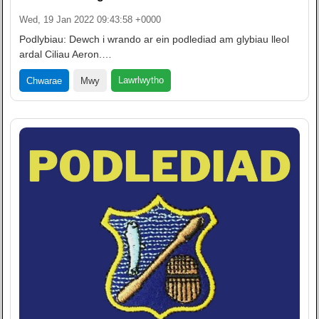
Wed, 19 Jan 2022 09:43:58 +0000
Podlybiau: Dewch i wrando ar ein podlediad am glybiau lleol
ardal Ciliau Aeron.…
Lawrlwytho
Chwarae
Mwy