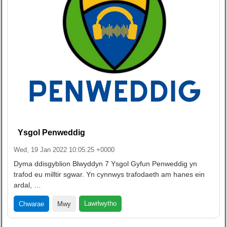
Ysgol Penweddig
Wed, 19 Jan 2022 10:05:25 +0000
Dyma ddisgyblion Blwyddyn 7 Ysgol Gyfun Penweddig yn
trafod eu milltir sgwar. Yn cynnwys trafodaeth am hanes ein
ardal, …
Lawrlwytho
Chwarae
Mwy